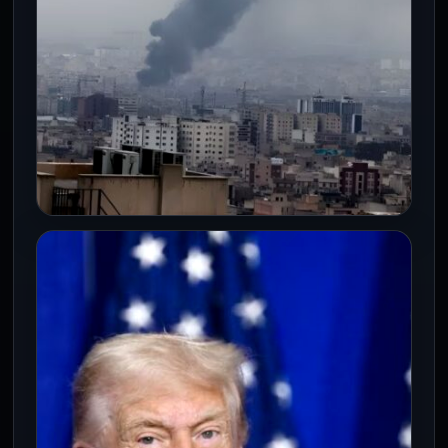
INTERNACIONALES
Pentágono anuncia jornada de
bombardeos más intensa en Irán
este martes
10 Mar 2026
Estados Unidos intensifica hoy su
ofensiva aérea contra Irán en el marco de
la Operación Furia Épica iniciada…