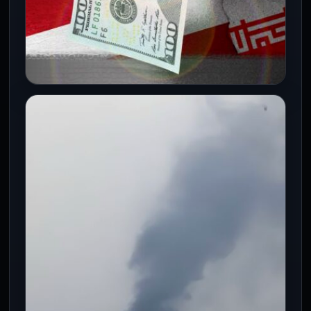
INTERNACIONALES
Guerra contra Irán: Costo para
Estados Unidos supera los 11,300
millones de dólares
11 Mar 2026
En solo siete días de conflicto, el
Pentágono reportó un gasto astronómico
en municiones, revelando una cifra que…