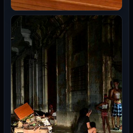
INTERNACIONALES
Pakistán y Afganistán acuerdan
tregua por Eid-ul-Fitr
18 Mar 2026
Pakistán y Afganistán pactan tregua del
18 al 23 de marzo por Eid-ul-Fitr, en medio
de tensiones recientes.