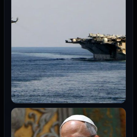
Documentos del FBI de 2019 revelan
acusaciones de agresión sexual contra el
mandatario; la Casa Blanca califica los…
INTERNACIONALES
¡Escolta militar en Ormuz! El
drástico plan de Trump para
enfrentar la crisis en el Golfo