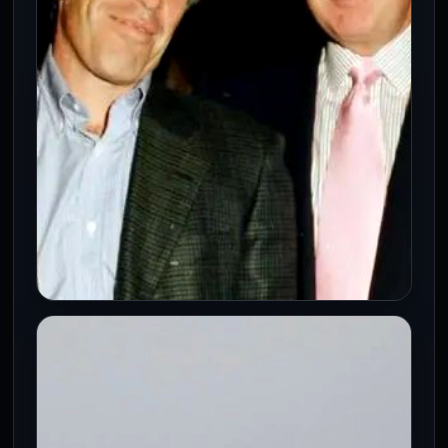
contra Teherán finalizó antes de lo
previsto y analiza tomar el control…
INTERNACIONALES
Publican nuevos archivos de
Epstein con señalamientos contra
Donald Trump
6 Mar 2026