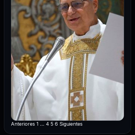
4 Mar 2026
EE. UU. desplegará a la Armada para
proteger el flujo de crudo mundial tras
amenazas de Irán en…
Anteriores
1
…
4
5
6
Siguientes
INTERNACIONALES