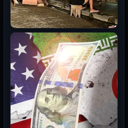
INTERNACIONALES
¡Colapso total! Cuba sufre un nuevo
apagón masivo que deja a millones
sin luz
16 Mar 2026
Cuba registró este lunes 16 de marzo una
desconexión total del Sistema Eléctrico
Nacional (SEN), marcando el sexto…