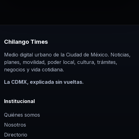
Paginación
León XIV exige frenar la guerra en
Medio Oriente: “Soluciones sin
de
armas”
entradas
3 Mar 2026
El papa León XIV urge a las potencias a
Chilango Times
detener la violencia en Medio Oriente e
Irán para…
Medio digital urbano de la Ciudad de México. Noticias,
planes, movilidad, poder local, cultura, trámites,
negocios y vida cotidiana.
La CDMX, explicada sin vueltas.
Institucional
Quiénes somos
Nosotros
Directorio