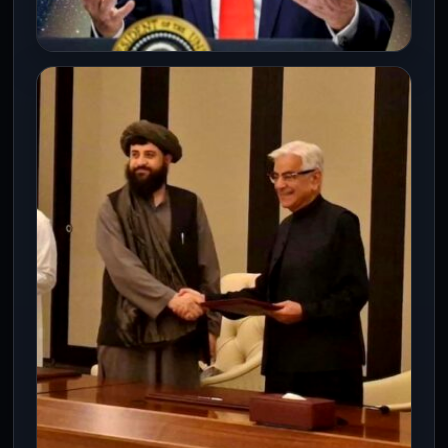
INTERNACIONALES
EE.UU. registra aliens.gov y desata
teorías sobre extraterrestres
19 Mar 2026
El Gobierno de EE.UU. registró aliens.gov
el 17 de marzo, sin contenido activo, en
medio de debates sobre…