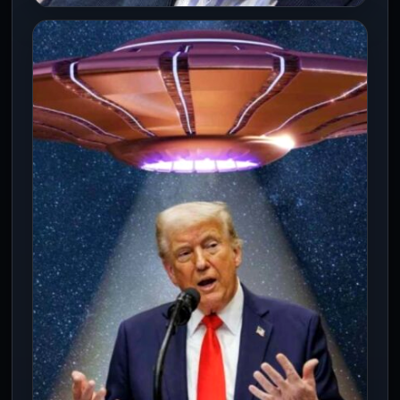
INTERNACIONALES
Tensión diplomática: Hermano de
Chávez exige la libertad de Maduro
ante Nueva York
20 Mar 2026
Adán Chávez pidió este 20 de marzo a
Estados Unidos liberar a Nicolás Maduro y
Cilia Flores, detenidos…