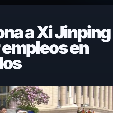
na a Xi Jinping
r empleos en
dos