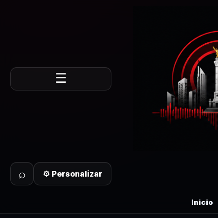
☰
⌕
⚙ Personalizar
Inicio