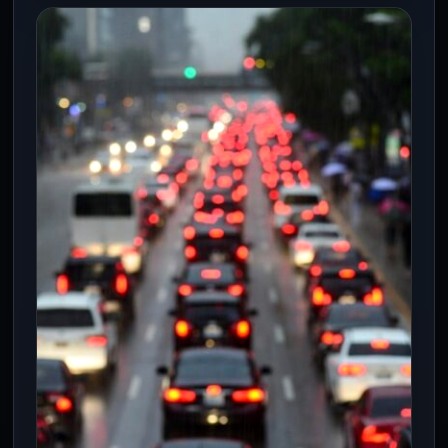
ESPECTACULOS
Ted Lasso regresa con el nuevo
equipo femenil del AFC Richmond
5 Ago 2026
Ted Lasso vuelve a Richmond este 5 de
agosto para dirigir a las Lady Greyhounds,
el nuevo equipo…