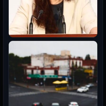
CÁMARA DE DIPUTADOS
Kenia López denuncia uso del poder
para amedrentar al periodismo en
México
5 Ago 2026
La líder de la Cámara de Diputados
advierte que el acoso judicial y la
descalificación buscan implantar la…