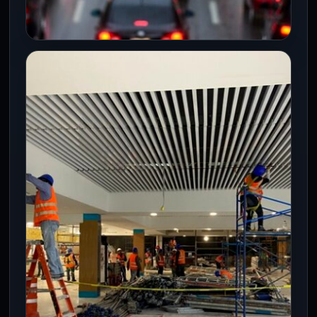
CDMX
Bloqueos y lluvias colapsan
movilidad en CDMX este 5 de
agosto
5 Ago 2026
Concentraciones de jubilados, bloqueos
en 4 arterias y lluvias de 25 mm reducen
velocidad vial 40% en CDMX…