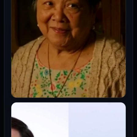
El ayuno intermitente 16:8 se ha
convertido en una de las estrategias de
alimentación más populares entre
quienes…
CINE
Muere Mary Rivera, la entrañable
abuela de Ned en Spider-Man: No
Way Home