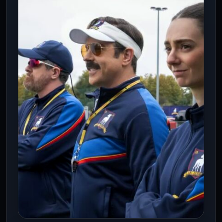
Infantino y el Mundial 2030: ¿una
jugada para seguir en FIFA?
5 Ago 2026
The Times reportó que Infantino habría
ofrecido la final a Marruecos; FIFA negó
cualquier promesa sobre su sede.