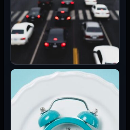
CDMX
Movilidad en CDMX: Bloqueos de
jubilados y lluvias complican tráfico
este 5 de agosto
5 Ago 2026
Seis concentraciones de jubilados, lluvias
de hasta 25 mm y cortes viales afectan el
tránsito y transporte en…