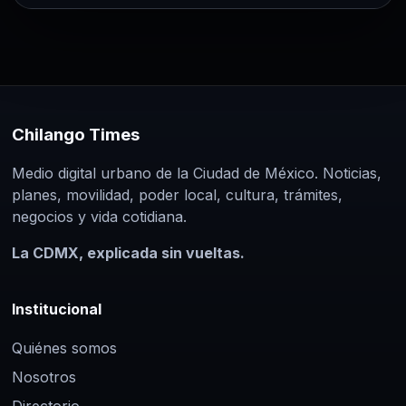
Paginación
Festival de Cine Alemán 2026:
fechas, tema y todo lo confirmado
de
4 Ago 2026
entradas
La edición 25 llegará a la CDMX del 24 de
septiembre al 3 de octubre con “Futuros
Chilango Times
Desobedientes”.
Medio digital urbano de la Ciudad de México. Noticias,
planes, movilidad, poder local, cultura, trámites,
negocios y vida cotidiana.
La CDMX, explicada sin vueltas.
Institucional
Quiénes somos
Nosotros