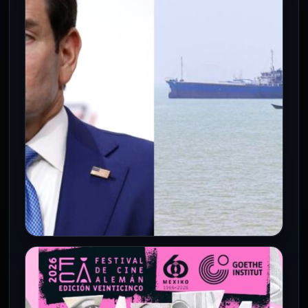
4 Ago 2026
La actriz Mary Rivera, recordada por
interpretar a la abuela de Ned Leeds en
Spider-Man: No Way Home…
INTERNACIONALES
Rubio asegura que Ormuz sigue
abierto y confirma diálogo con Irán