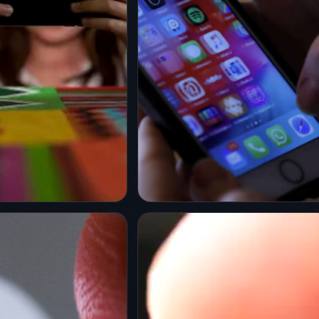
L
PRINCIPAL
 prohíbe las redes
¿Desapareció dinero de
s a menores de 15
tu cuenta? Tu celular
í será la nueva
Android podría estar
siendo controlado por un
malware
6