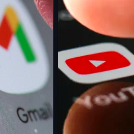
io un paso histórico
8 Jul 2026
Descubrir una transferencia
ulación del entorno
bancaria que nunca
l aprobar una ley que
autorizaste puede ser una de
 el…
las experiencias más
angustiantes para cualquier
usuario.…