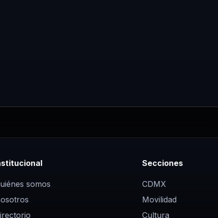
úan…
debate global…
nstitucional
Secciones
uiénes somos
CDMX
osotros
Movilidad
irectorio
Cultura