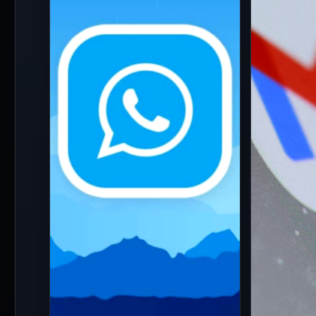
Francia d
30 Jul 2026
A casi todos los usuarios de
en la reg
Instagram les ha ocurrido
digital a
alguna vez: mientras revisan
prohibirá
el perfil de un…