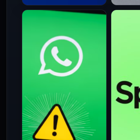
PRINCIPAL
PRINCIPA
WhatsApp Plus: qué es
Tu corr
realmente, en qué se
puede ab
diferencia del WhatsApp
toda tu v
normal y cuáles son sus
puedes 
riesgos
cuenta
2 Jul 2026
18 Jun 20
En los últimos meses, el
Perder el
nombre de WhatsApp Plus
electróni
ha vuelto a generar
únicament
confusión entre millones de
mensajes
usuarios.…
informac