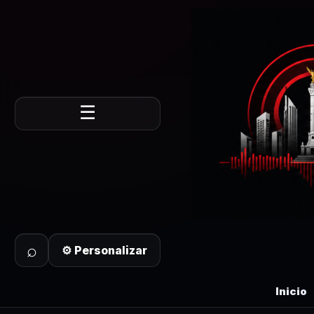
☰
⌕
⚙ Personalizar
Inicio