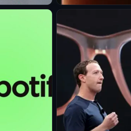
L
PRINCIPAL
eo electrónico
Google elimina anuncios
rir la puerta a
de YouTube para
ida digital: así
millones de usuarios sin
recuperar una
costo extra: así funciona
 hackeada
el nuevo beneficio
26
5 Jun 2026
 acceso al correo
Google amplió los beneficios
co ya no significa
de su suscripción Google AI
e dejar de recibir
Pro al incluir sin costo
 o perder
adicional el acceso a…
ión almacenada…