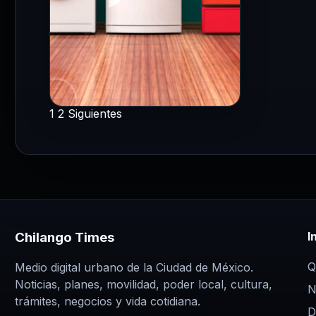
interact
1
2
Siguientes
HOGAR
Paginación
Los electrodomésticos
que disparan el recibo de
de
luz: el consumo oculto
que vacía tu bolsillo
entradas
21 May 2026
El aumento en el recibo de
Chilango Times
I
electricidad se ha convertido
Q
Medio digital urbano de la Ciudad de México.
en una preocupación
Noticias, planes, movilidad, poder local, cultura,
N
constante para millones de
trámites, negocios y vida cotidiana.
hogares.…
D