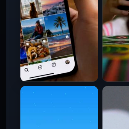
PRINCIPAL
PRINCIPA
¿Diste un “me gusta” por
Francia
accidente en Instagram?
sociale
El CEO revela si la otra
años: as
persona puede
ley
descubrirlo
21 Jul 202