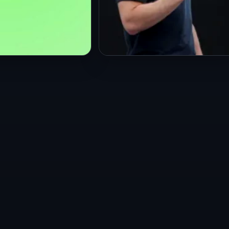
L
PRINCIPAL
apuesta por la IA
Los lentes inteligentes
: usuarios podrán
desatan alarma por
emixes
privacidad: grabaciones
ados con
ocultas y polémica en las
es de Universal
calles
26
21 May 2026
 Universal Music
La nueva generación de
unciaron un
lentes inteligentes impulsada
que busca
por las grandes empresas
mar la manera en
tecnológicas está
suarios
provocando un intenso