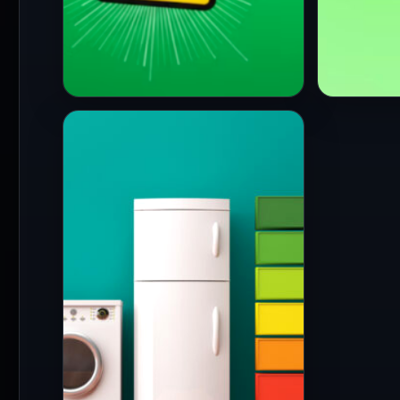
PRINCIPAL
PRINCIPA
¿Te bloquearon en
Spotify 
WhatsApp? Estas son
musical
las señales que podrían
crear r
indicarlo
autoriz
cancion
4 Jun 2026
WhatsApp se ha convertido
21 May 20
Spotify y
en una de las herramientas
Group an
de comunicación más
acuerdo 
utilizadas en el mundo, por
transfor
lo…
que los u