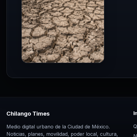
MEDIO AMBIENTE
Argentina, Bolivia y
México agotarán sus
recursos naturales antes
de agosto 2026
12 May 2026
Chilango Times
I
Informe de GFN revela que
tres naciones
Q
Medio digital urbano de la Ciudad de México.
Noticias, planes, movilidad, poder local, cultura,
latinoamericanas entrarán en
N