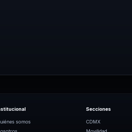
nstitucional
Secciones
uiénes somos
CDMX
osotros
Movilidad