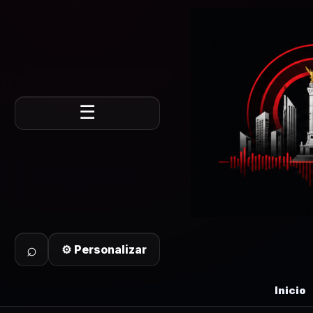
☰
⌕
⚙ Personalizar
Inicio