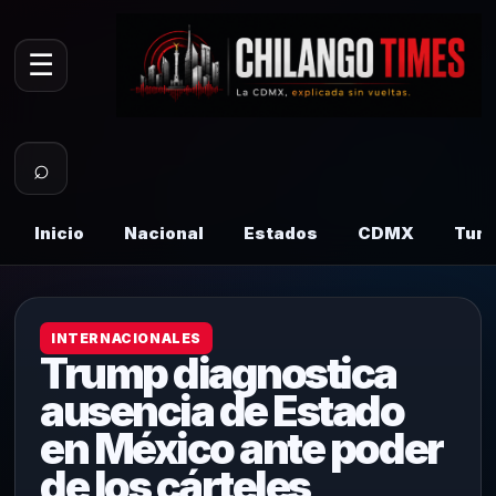
☰
⌕
Inicio
Nacional
Estados
CDMX
Tur
INTERNACIONALES
Trump diagnostica
ausencia de Estado
en México ante poder
de los cárteles