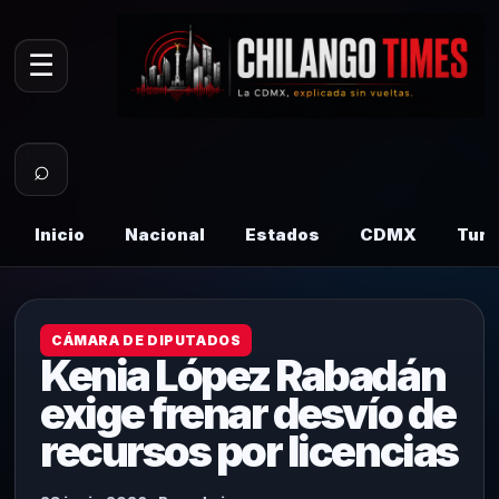
☰
⌕
Inicio
Nacional
Estados
CDMX
Tur
CÁMARA DE DIPUTADOS
Kenia López Rabadán
exige frenar desvío de
recursos por licencias