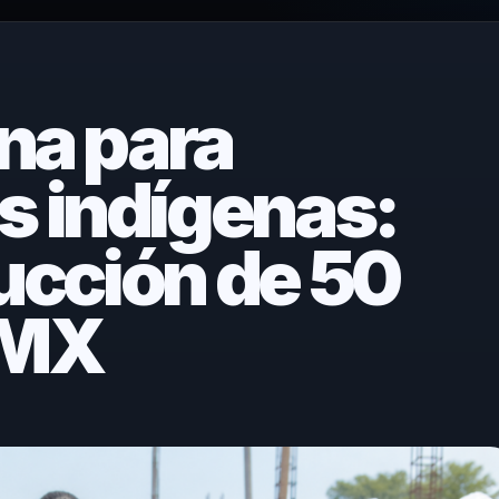
na para
 indígenas:
rucción de 50
DMX