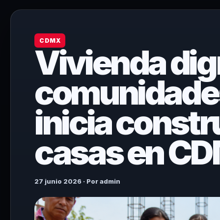
CDMX
Vivienda dig
comunidades
inicia const
casas en C
27 junio 2026 · Por admin