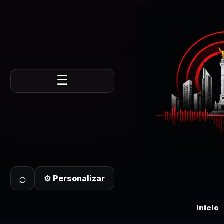
☰
⌕
⚙ Personalizar
Inicio