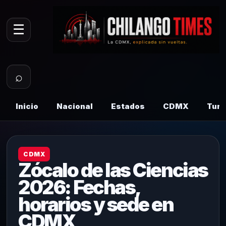
☰
⌕
Inicio
Nacional
Estados
CDMX
Tur
CDMX
Zócalo de las Ciencias
2026: Fechas,
horarios y sede en
CDMX