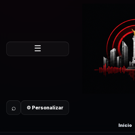
☰
⌕
⚙ Personalizar
Inicio