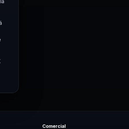
la
á
e
X
Comercial