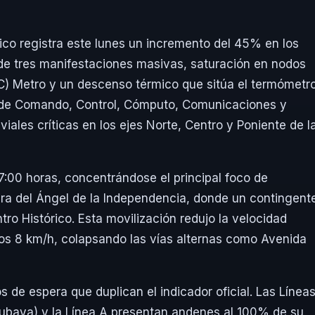
ico registra este lunes un incremento del 45% en los
de tres manifestaciones masivas, saturación en nodos
C) Metro y un descenso térmico que sitúa el termómetr
ro de Comando, Control, Cómputo, Comunicaciones y
iales críticas en los ejes Norte, Centro y Poniente de l
7:00 horas, concentrándose el principal foco de
tura del Ángel de la Independencia, donde un contingent
ro Histórico. Esta movilización redujo la velocidad
os 8 km/h, colapsando las vías alternas como Avenida
s de espera que duplican el indicador oficial. Las Línea
acubaya) y la Línea A presentan andenes al 100% de su