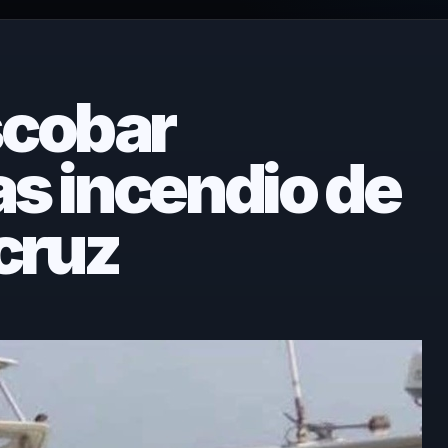
scobar
as incendio de
cruz