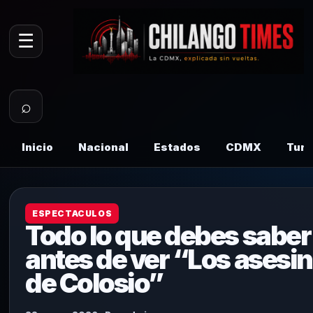
☰
⌕
Inicio
Nacional
Estados
CDMX
Tur
ESPECTACULOS
Todo lo que debes saber
antes de ver “Los asesi
de Colosio”