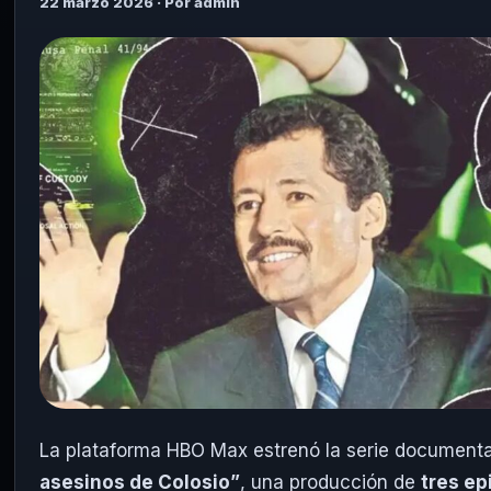
22 marzo 2026 · Por admin
La plataforma HBO Max estrenó la serie document
asesinos de Colosio”
, una producción de
tres ep