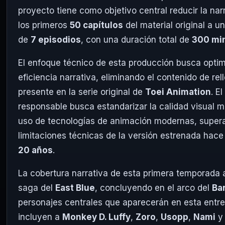
proyecto tiene como objetivo central reducir la nar
los primeros
50 capítulos
del material original a u
de
7 episodios
, con una duración total de
300 mi
El enfoque técnico de esta producción busca optim
eficiencia narrativa, eliminando el contenido de rel
presente en la serie original de
Toei Animation
. E
responsable busca estandarizar la calidad visual m
uso de tecnologías de animación modernas, super
limitaciones técnicas de la versión estrenada hac
20 años
.
La cobertura narrativa de esta primera temporada 
saga del
East Blue
, concluyendo en el arco del
Ba
personajes centrales que aparecerán en esta entr
incluyen a
Monkey D. Luffy
,
Zoro
,
Usopp
,
Nami