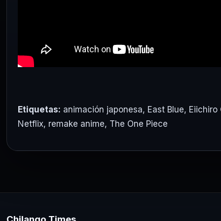
Etiquetas:
animación japonesa
,
East Blue
,
Eiichiro
Netflix
,
remake anime
,
The One Piece
Chilango Times