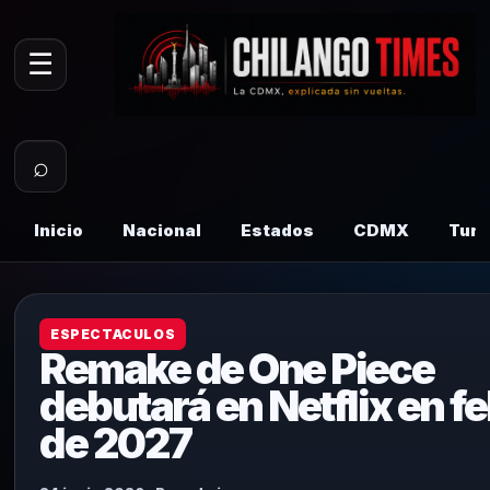
☰
⌕
Inicio
Nacional
Estados
CDMX
Tur
ESPECTACULOS
Remake de One Piece
debutará en Netflix en f
de 2027