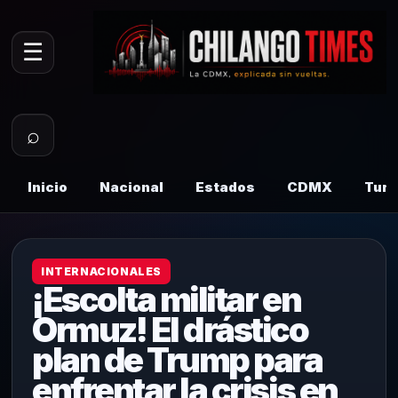
☰
⌕
Inicio
Nacional
Estados
CDMX
Tur
INTERNACIONALES
¡Escolta militar en
Ormuz! El drástico
plan de Trump para
enfrentar la crisis en