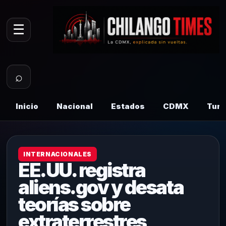
☰
⌕
Inicio
Nacional
Estados
CDMX
Tur
INTERNACIONALES
EE.UU. registra
aliens.gov y desata
teorías sobre
extraterrestres