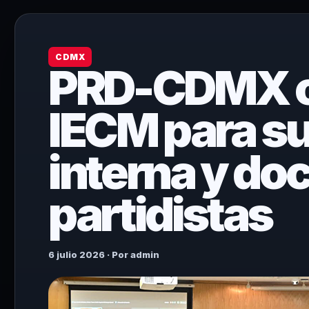
CDMX
PRD-CDMX ob
IECM para su
interna y d
partidistas
6 julio 2026 · Por admin