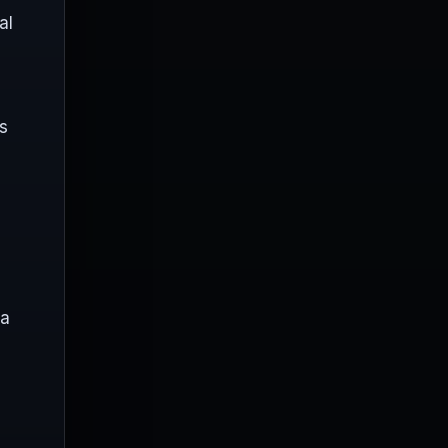
al
s
s
ta