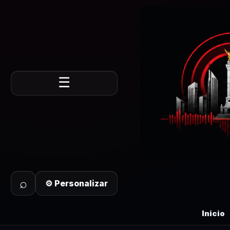
☰
⌕
⚙ Personalizar
Inicio