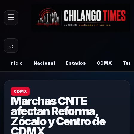
☰
⌕
Inicio
Nacional
Estados
CDMX
Tur
CDMX
Marchas CNTE
afectan Reforma,
Zócalo y Centro de
CDMX