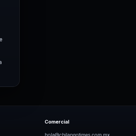
e
a
Comercial
hola@chilangotimes.com.mx