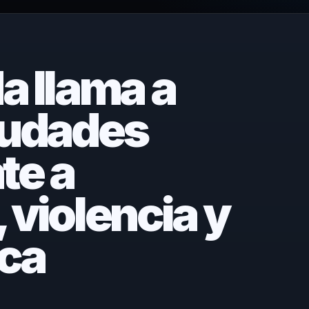
a llama a
iudades
te a
 violencia y
ica