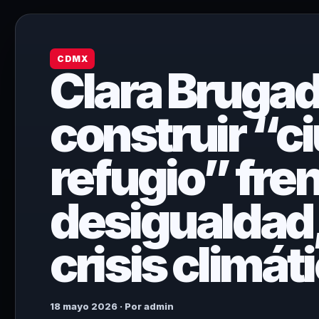
CDMX
Clara Brugad
construir “c
refugio” fren
desigualdad,
crisis climát
18 mayo 2026 · Por admin