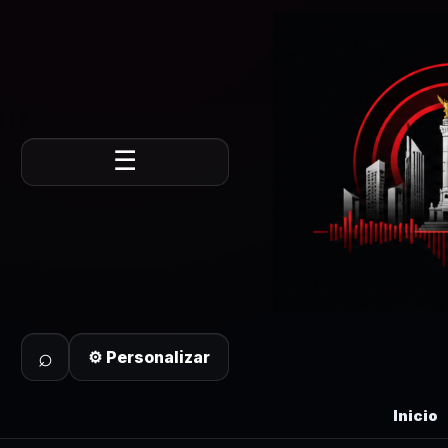
☰
⌕
⚙ Personalizar
Inicio