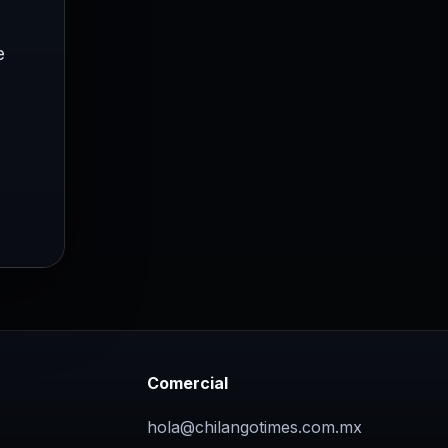
e
Comercial
hola@chilangotimes.com.mx