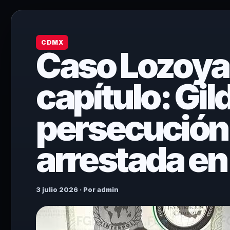
CDMX
Caso Lozoya
capítulo: Gi
persecución 
arrestada en
3 julio 2026 · Por admin