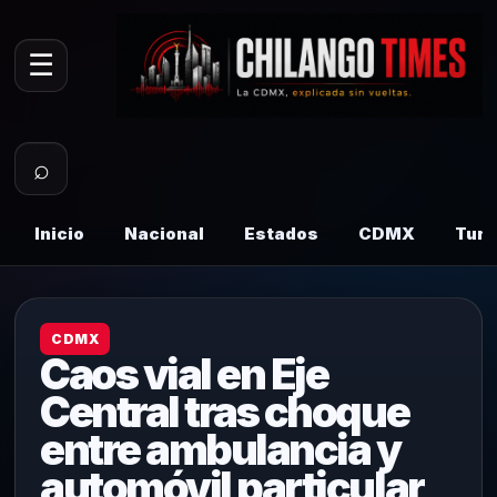
☰
⌕
Inicio
Nacional
Estados
CDMX
Tur
CDMX
Caos vial en Eje
Central tras choque
entre ambulancia y
automóvil particular