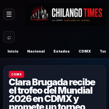
☰
⌕
Inicio
Nacional
Estados
CDMX
Tur
CDMX
Clara Brugada recibe
el trofeo del Mundial
2026 en CDMX y
promete un torneo