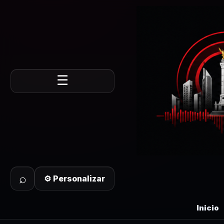
☰
⌕
⚙ Personalizar
Inicio