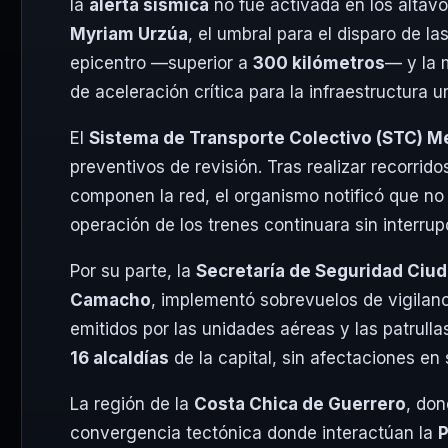
la
alerta sísmica
no fue activada en los altavo
Myriam Urzúa
, el umbral para el disparo de l
epicentro —superior a
300 kilómetros
— y la 
de aceleración crítica para la infraestructura u
El
Sistema de Transporte Colectivo (STC) M
preventivos de revisión. Tras realizar recorrid
componen la red, el organismo notificó que no 
operación de los trenes continuara sin interrup
Por su parte, la
Secretaría de Seguridad Ciu
Camacho
, implementó sobrevuelos de vigila
emitidos por las unidades aéreas y las patrulla
16 alcaldías
de la capital, sin afectaciones en 
La región de la
Costa Chica de Guerrero
, don
convergencia tectónica donde interactúan la
P