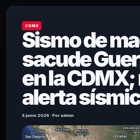
CDMX
Sismo de ma
sacude Guerr
en la CDMX; 
alerta sísmi
5 junio 2026 · Por admin