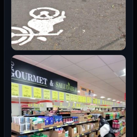
CDMX
Buscan ordenar el estacionamiento
de motos para proteger banquetas
y cruces peatonales
8 Ago 2026
La iniciativa plantea que la Semovi
identifique zonas para habilitar cajones
destinados a motocicletas, con el objetivo
de…