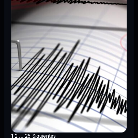
educativa y artística en la capital
6 Ago 2026
La Secretaría de Educación, Ciencia,
Tecnología e Innovación (SECTEI) y la
Secretaría de Cultura de la Ciudad de…
1
2
…
25
Siguientes