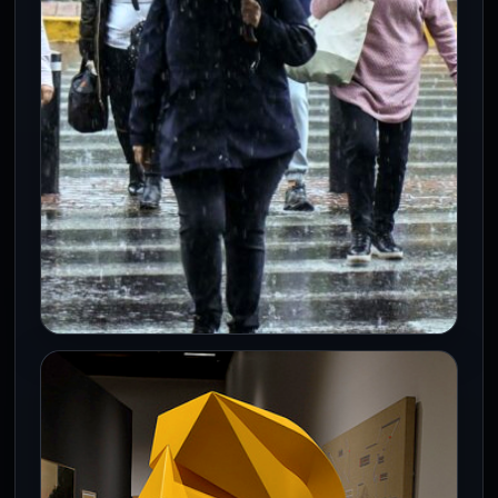
fijó como objetivo…
CDMX
Lluvias fuertes, granizo y rachas de
viento afectarán este viernes a la
Ciudad de México
7 Ago 2026