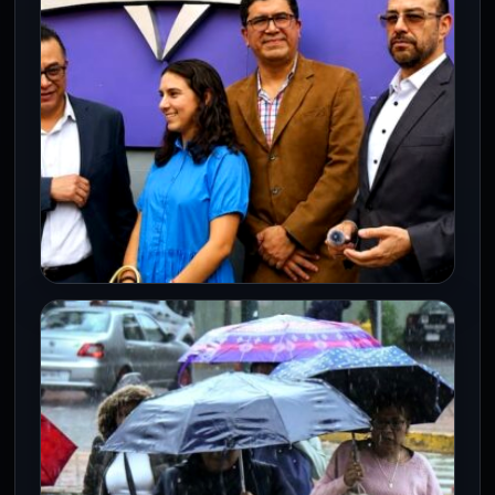
plazas y áreas recreativas incorporen
de…
CDMX
Somos México apuesta por crecer
en la capital y alcanzar el 10% de los
votos en 2027
7 Ago 2026
A menos de un año de obtener su registro
como fuerza política local, Somos México