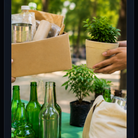
¿Paseas a tu perro con el celular?
Esta conducta podría costarte
hasta 4 mil 692 pesos en CDMX
8 Ago 2026
El uso del teléfono mientras se pasea a un
perro no está sancionado por sí mismo; la
infracción…