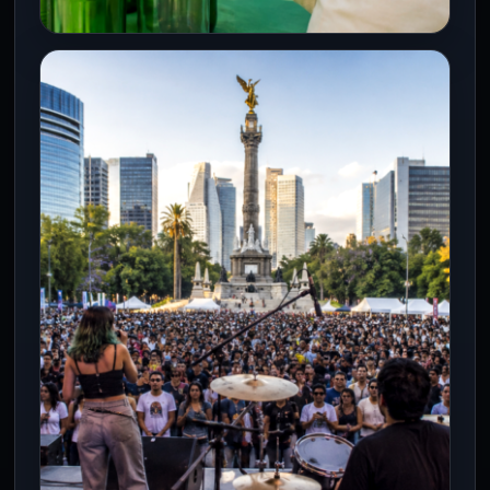
CDMX
¿Tienes residuos reciclables?
Sedema invita al Mercado de
Trueque en Iztacalco
8 Ago 2026
La Secretaría del Medio Ambiente de la
Ciudad de México (Sedema) realizará este
domingo 9 de agosto una…