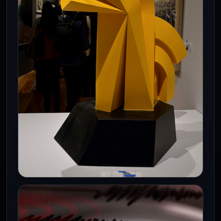
Ciudad de México.— La Secretaría de
Gestión Integral de Riesgos y Protección
Civil (SGIRPC) advirtió que este viernes…
CDMX
SECTEI y Cultura formalizan alianza
para fortalecer la formación