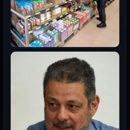
CDMX
Así impacta en tu bolsillo la llegada
de Tiendas 3B a Polanco
7 Ago 2026
Tiendas 3B entra a Polanco con formato
gourmet y precios bajos. La expansión del
hard discount sacude al…