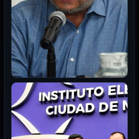
CONGRESO CDMX
Alcaldías tendrían que garantizar
accesibilidad en parques, plazas y
áreas recreativas
7 Ago 2026
La propuesta plantea reformar la Ley
Orgánica de Alcaldías para que parques,