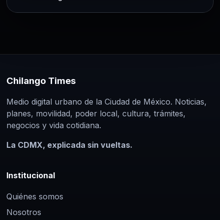
CDMX
Paginación
Cinco escenarios sísmicos
marcarán el Segundo Simulacro
de
Nacional 2026; así participará la
CDMX
entradas
5 Ago 2026
La Ciudad de México participará en el
Chilango Times
Segundo Simulacro Nacional 2026,
Medio digital urbano de la Ciudad de México. Noticias,
programado para el próximo 19 de
planes, movilidad, poder local, cultura, trámites,
septiembre…
negocios y vida cotidiana.
La CDMX, explicada sin vueltas.
Institucional
Quiénes somos
Nosotros