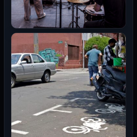
CDMX
Conciertos, cine y festivales:
CDMX celebra a las juventudes
durante agosto
8 Ago 2026
La Ciudad de México desplegará durante
agosto una programación de más de 100
actividades gratuitas dirigidas a las…