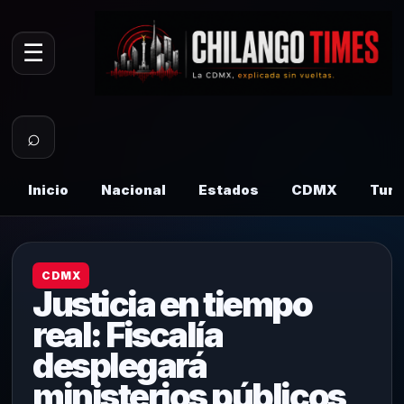
☰
⌕
Inicio
Nacional
Estados
CDMX
Tur
CDMX
Justicia en tiempo
real: Fiscalía
desplegará
ministerios públicos