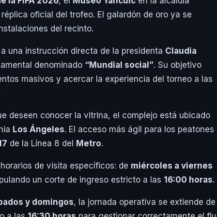
e la FIFA 2026
, el
Museo Yancuic
en la alcaldía
plica oficial del trofeo. El galardón de oro ya se
nstalaciones del recinto.
a una instrucción directa de la presidenta
Claudia
rnamental denominado
“Mundial social”
. Su objetivo
ventos masivos y acercar la experiencia del torneo a las
.
e deseen conocer la vitrina, el complejo está ubicado
onia
Los Ángeles
. El acceso más ágil para los peatones
17
de la Línea 8 del
Metro
.
horarios de visita específicos: de
miércoles a viernes
ipulando un corte de ingreso estricto a las
16:00 horas
.
bados y domingos
, la jornada operativa se extiende de
so a las
16:30 horas
para gestionar correctamente el flu