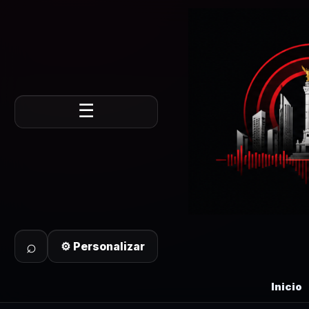
☰
⌕
⚙ Personalizar
Inicio