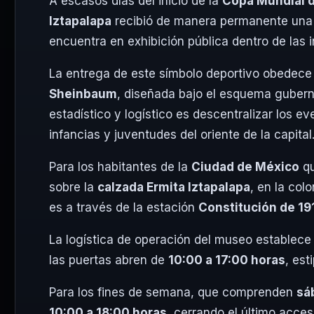
A escasos días del inicio de la
Copa Mundial d
Iztapalapa
recibió de manera permanente una ré
encuentra en exhibición pública dentro de las i
La entrega de este símbolo deportivo obedece 
Sheinbaum
, diseñada bajo el esquema gube
estadístico y logístico es descentralizar los e
infancias y juventudes del oriente de la capital
Para los habitantes de la
Ciudad de México
qu
sobre la
calzada Ermita Iztapalapa
, en la col
es a través de la estación
Constitución de 19
La logística de operación del museo establece 
las puertas abren de
10:00 a 17:00 horas
, est
Para los fines de semana, que comprenden
sá
10:00 a 18:00 horas
, cerrando el último acce