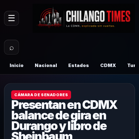
☰
⌕
Inicio
Nacional
Estados
CDMX
Tur
CÁMARA DE SENADORES
Presentan en CDMX
balance de gira en
Durango y libro de
Sheinbaum