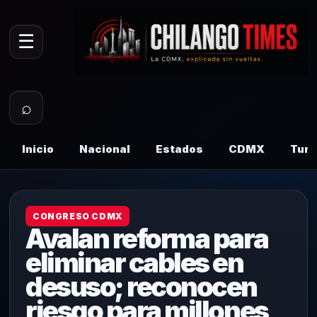
☰
⌕
Inicio
Nacional
Estados
CDMX
Tur
CONGRESO CDMX
Avalan reforma para
eliminar cables en
desuso; reconocen
riesgo para millones