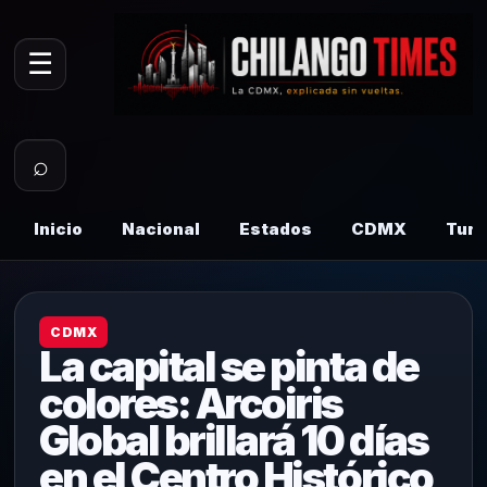
☰
⌕
Inicio
Nacional
Estados
CDMX
Tur
CDMX
La capital se pinta de
colores: Arcoiris
Global brillará 10 días
en el Centro Histórico