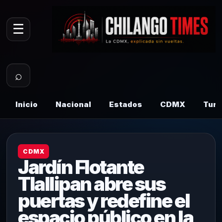
☰
⌕
Inicio
Nacional
Estados
CDMX
Tur
CDMX
Jardín Flotante
Tlallipan abre sus
puertas y redefine el
espacio público en la