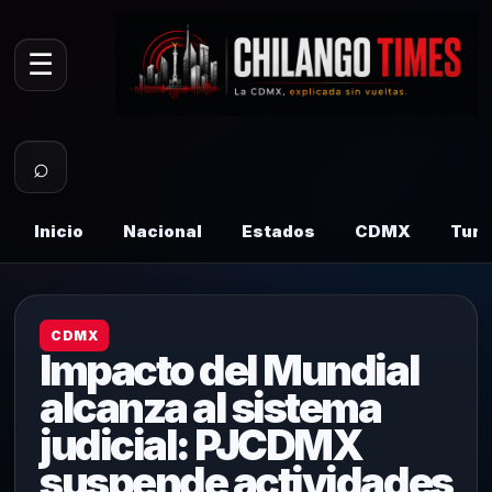
☰
⌕
Inicio
Nacional
Estados
CDMX
Tur
CDMX
Impacto del Mundial
alcanza al sistema
judicial: PJCDMX
suspende actividades