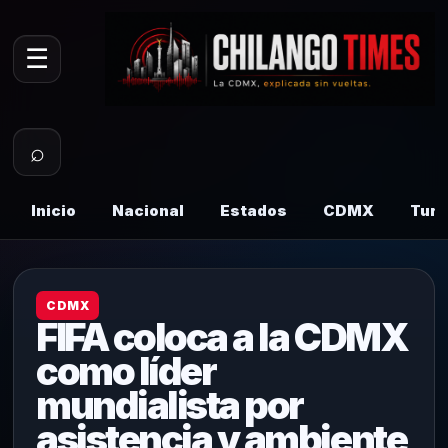
☰
⌕
Inicio
Nacional
Estados
CDMX
Tur
CDMX
FIFA coloca a la CDMX
como líder
mundialista por
asistencia y ambiente