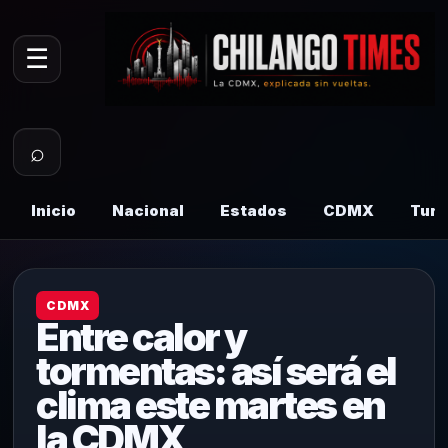
☰
⌕
Inicio
Nacional
Estados
CDMX
Tur
CDMX
Entre calor y
tormentas: así será el
clima este martes en
la CDMX