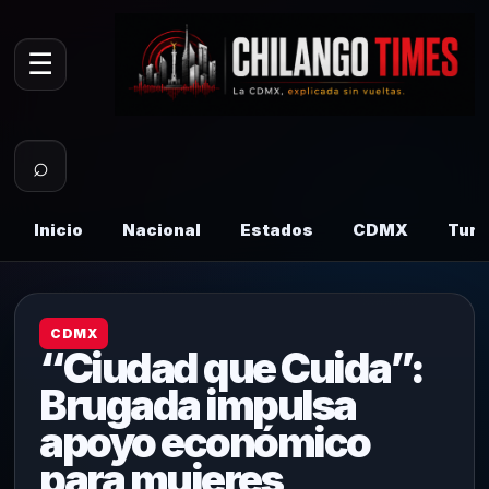
☰
⌕
Inicio
Nacional
Estados
CDMX
Tur
CDMX
“Ciudad que Cuida”:
Brugada impulsa
apoyo económico
para mujeres