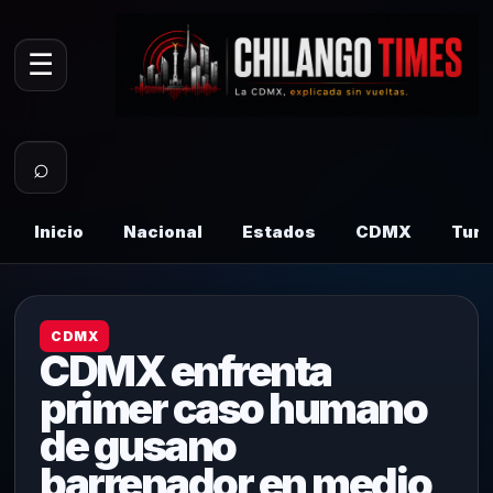
☰
⌕
Inicio
Nacional
Estados
CDMX
Tur
CDMX
CDMX enfrenta
primer caso humano
de gusano
barrenador en medio