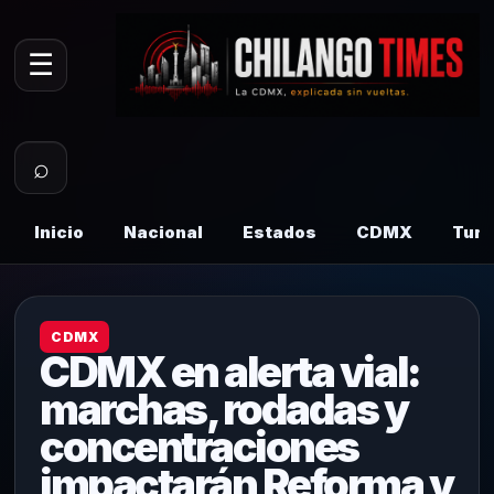
☰
⌕
Inicio
Nacional
Estados
CDMX
Tur
CDMX
CDMX en alerta vial:
marchas, rodadas y
concentraciones
impactarán Reforma y