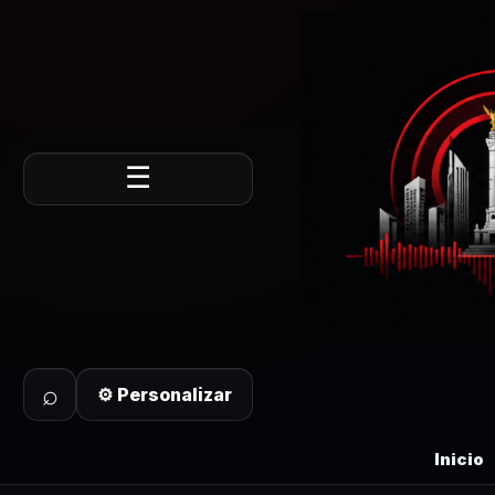
☰
⌕
⚙ Personalizar
Inicio