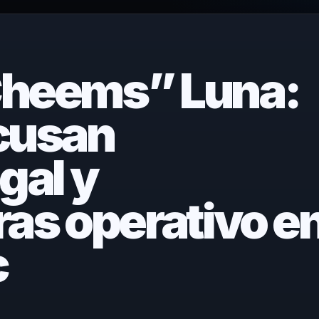
Cheems” Luna:
acusan
gal y
ras operativo e
c