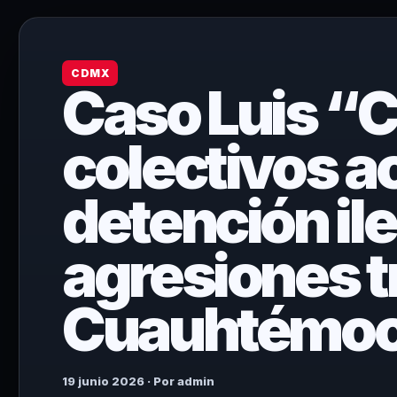
CDMX
Caso Luis “
colectivos 
detención ile
agresiones t
Cuauhtémo
19 junio 2026 · Por admin