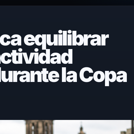
a equilibrar
actividad
urante la Copa