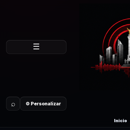
☰
⌕
⚙ Personalizar
Inicio