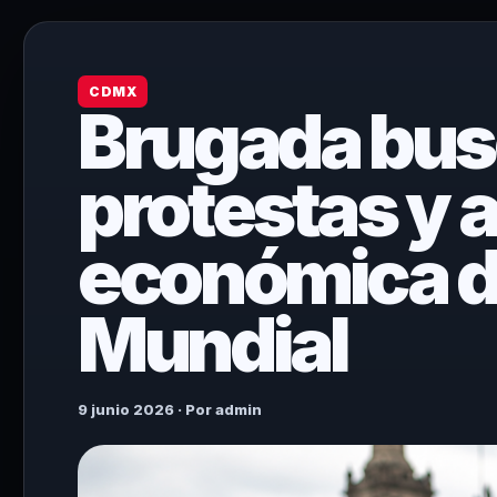
CDMX
Brugada busc
protestas y 
económica d
Mundial
9 junio 2026 · Por admin