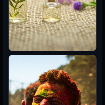
ESTILO DE VIDA
Aromaterapia para la ansiedad:
beneficios, aceites y cuidados
15 Jun 2026
La aromaterapia puede ayudar a relajarse,
pero no sustituye terapia, diagnóstico ni
tratamiento profesional.