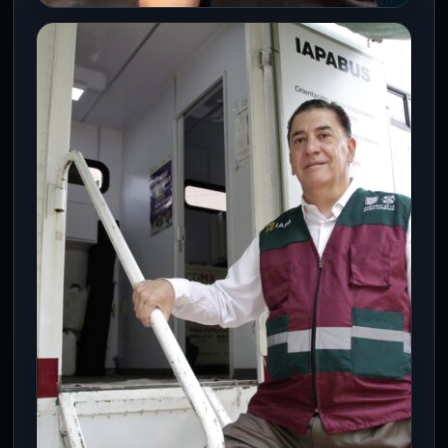
CDMX
Cerebro, emociones y ciencia: así
se vivió el Zócalo de las Ciencias en
CDMX
3 Ago 2026
La salud mental, las neurociencias y el
estudio del cerebro se colocaron en el
centro de la divulgación…