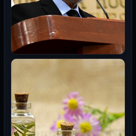
CONGRESO CDMX
Proponen cambios a ley para
mejorar atención del suicidio en
menores en todo México
24 Jun 2026
Ciudad de México. Con el objetivo de
reforzar la prevención, detección y
atención de la conducta suicida en…