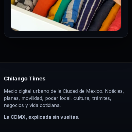
ESTILO DE VIDA
Psicología del Espacio: Por Qué el
‘Micro-Decluttering’ es el Mejor
Antídoto contra la Ansiedad del
Lunes
9 Mar 2026
Chilango Times
Todas hemos estado ahí: es lunes en la
mañana, estás corriendo para tu primera
Medio digital urbano de la Ciudad de México. Noticias,
planes, movilidad, poder local, cultura, trámites,
junta por Zoom, y…
negocios y vida cotidiana.
La CDMX, explicada sin vueltas.