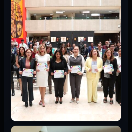
discriminación por salud, pero
persisten desafíos de aplicación
8 Jun 2026
Ciudad de México, 8 de junio de 2026.- El
Congreso de la Ciudad de México aprobó
reformas a…
CÁMARA DE DIPUTADOS