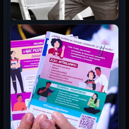
CDMX
Salud mental en CDMX: IAPA
desaparece para dar paso al nuevo
IASAMA
22 Jul 2026
El Gobierno de la Ciudad de México
formalizó la transformación del Instituto
para la Atención y Prevención de…