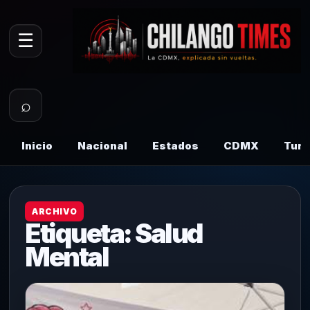
☰
⌕
Inicio
Nacional
Estados
CDMX
Tur
ARCHIVO
Etiqueta:
Salud
Mental