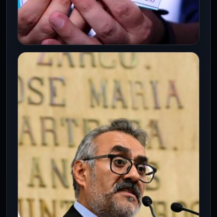
CDMX
Uno de cada tres casos urgentes en
escuelas estuvo relacionado con
salud mental: IAPA
21 Jul 2026
Ciudad de México.- El Instituto para la
Atención y Prevención de las Adicciones
(IAPA) informó que la Estrategia…