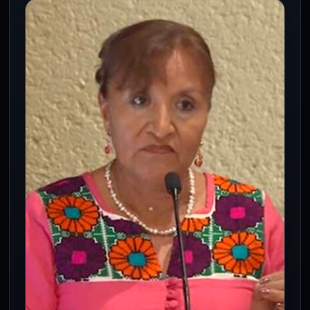
NACIONAL
Bolaños López defiende política
salarial y reta al dogma económico
8 Jul 2026
El secretario del Trabajo usa datos de la
OCDE para respaldar la estrategia salarial
del gobierno federal.