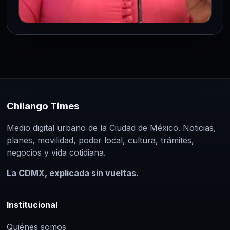
CÁMARA DE DIPUTADOS
Margarita García advierte:
derechos laborales existen pero no
se ejercen
6 May 2026
En San Lázaro se habló claro y sin rodeos:
Chilango Times
tener derechos en el papel no sirve de
Medio digital urbano de la Ciudad de México. Noticias,
mucho…
planes, movilidad, poder local, cultura, trámites,
negocios y vida cotidiana.
La CDMX, explicada sin vueltas.
Institucional
Quiénes somos