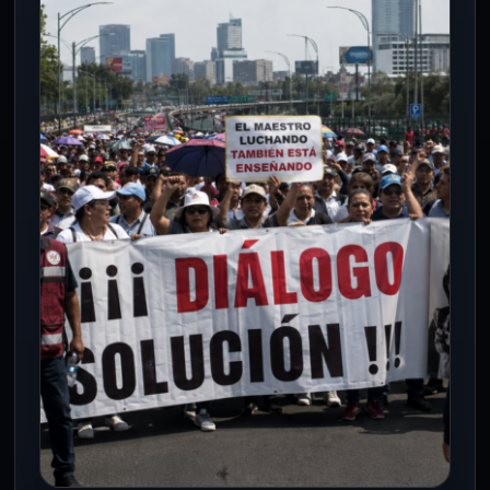
fondo: gana visibilidad, pero no
logra abrogar la Ley del ISSSTE
20 Jun 2026
La Sección 22 inicia repliegue en Oaxaca
y CDMX, pero mantiene vivas sus
exigencias sobre ISSSTE, pensiones y…