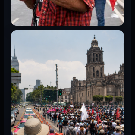
NACIONAL
ISSSTE propone aseguradora
pública para resolver demanda de
pensiones CNTE
4 Jun 2026
El ISSSTE propone una nueva
aseguradora pública para fortalecer
Pensionissste y atender las exigencias de
pensiones del magisterio…