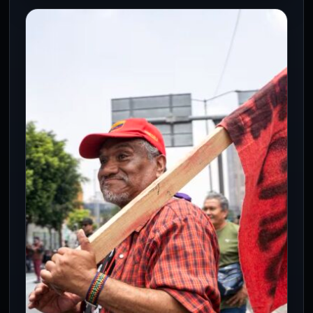
NACIONAL
CNTE proyecta bloqueos masivos
en AICM y Estadio Azteca por
Mundial
5 Jun 2026
La CNTE anuncia intensificación de
protestas en puntos estratégicos de
CDMX ante el inicio de la Copa Mundial…