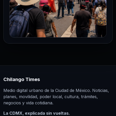
CDMX
Zócalo, Segob y SEP entre los
puntos afectados por marchas este
miércoles en CDMX
27 May 2026
La Ciudad de México vivirá este miércoles
Chilango Times
27 de mayo una nueva jornada de
Medio digital urbano de la Ciudad de México. Noticias,
movilizaciones sociales con al…
planes, movilidad, poder local, cultura, trámites,
negocios y vida cotidiana.
La CDMX, explicada sin vueltas.