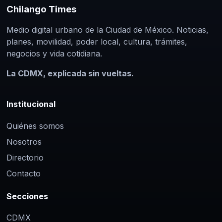
El diputado federal Mario Alberto López
Chilango Times
Hernández sostiene que en una
Medio digital urbano de la Ciudad de México. Noticias,
democracia representativa el voto
planes, movilidad, poder local, cultura, trámites,
parlamentario debe responder…
negocios y vida cotidiana.
La CDMX, explicada sin vueltas.
Institucional
Quiénes somos
Nosotros
Directorio
Contacto
Secciones
CDMX