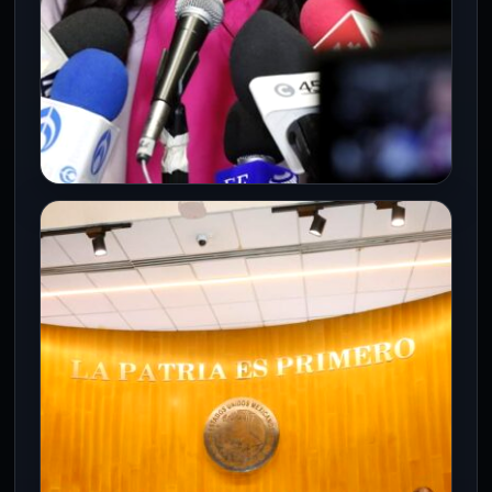
CÁMARA DE DIPUTADOS
Kenia López advierte que reforma al
artículo 41 debilita blindaje
democrático
27 May 2026
Presidenta de la Cámara acusa omisión
constitucional para frenar el
financiamiento del crimen organizado en
campañas.