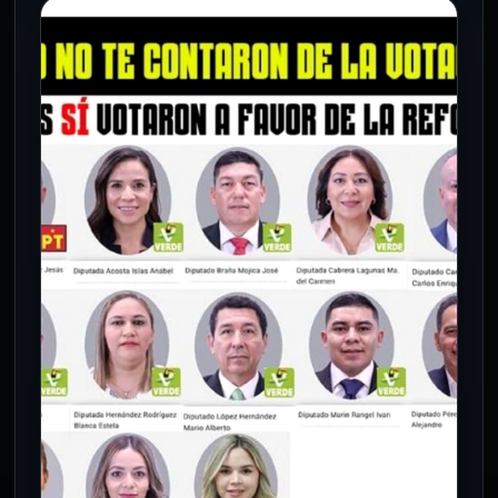
CÁMARA DE DIPUTADOS
Kenia López Rabadán critica
periodo extraordinario: “No hay
proyecto de país, solo ambición
electoral”
22 May 2026
La legisladora acusó que el Congreso
busca concentrar poder y limitar
libertades en lugar de atender problemas
urgentes