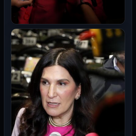
CÁMARA DE DIPUTADOS
Kenia López Rabadán: reforma
electoral no aplicará en 2027 y se
perdió oportunidad de frenar al
crimen organizado
29 May 2026
Kenia López Rabadán señala que la falta
de leyes secundarias impide aplicar
cambios en 2027 y abre debate…