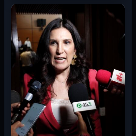
CONGRESO CDMX
Proponen cambios a ley para
mejorar atención del suicidio en
menores en todo México
24 Jun 2026
Ciudad de México. Con el objetivo de
reforzar la prevención, detección y
atención de la conducta suicida en…