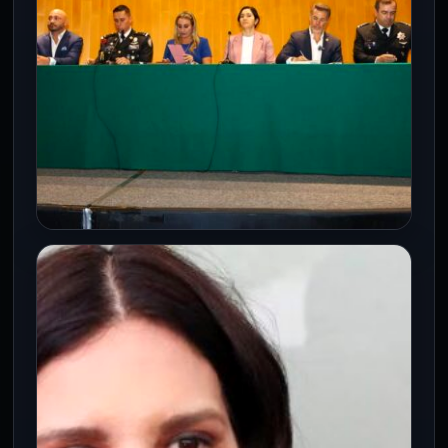
PRINCIPAL
Congreso impulsa ciberseguridad
familiar ante riesgos del mundo
digital
26 May 2026
El foro encabezado por Jessica Saiden
busca fortalecer la protección de niñas,
niños y familias en entornos virtuales