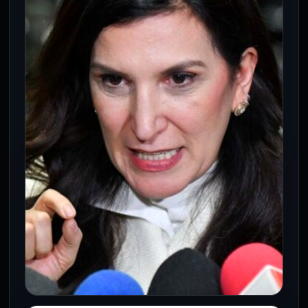
políticas
26 May 2026
La reunión interparlamentaria se
reprogramará mientras crecen críticas por
omisiones legislativas en seguridad
electoral