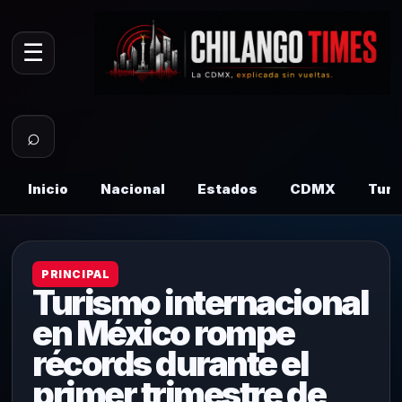
☰
⌕
Inicio
Nacional
Estados
CDMX
Tur
PRINCIPAL
Turismo internacional
en México rompe
récords durante el
primer trimestre de