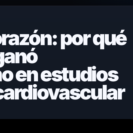
orazón: por qué
ganó
o en estudios
cardiovascular