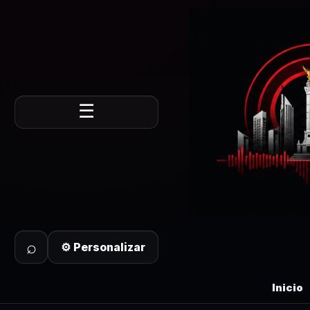
☰
⌕
⚙ Personalizar
Inicio