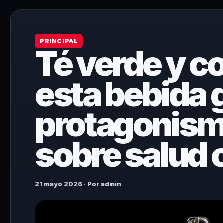
PRINCIPAL
Té verde y c
esta bebida 
protagonism
sobre salud 
21 mayo 2026 · Por admin