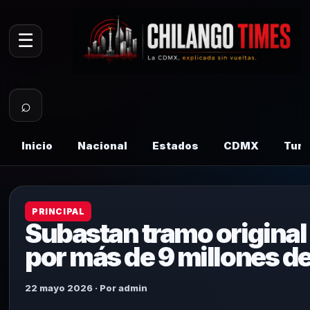
☰
⌕
Inicio
Nacional
Estados
CDMX
Tur
PRINCIPAL
Subastan tramo original d
por más de 9 millones d
22 mayo 2026 · Por admin