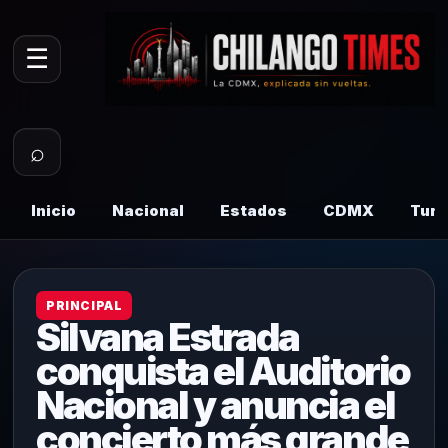
☰
⌕
Inicio
Nacional
Estados
CDMX
Tur
PRINCIPAL
Silvana Estrada
conquista el Auditorio
Nacional y anuncia el
concierto más grande