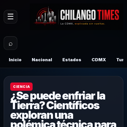
☰
⌕
Inicio
Nacional
Estados
CDMX
Tur
CIENCIA
¿Se puede enfriar la
Tierra? Científicos
exploran una
polémica técnica para