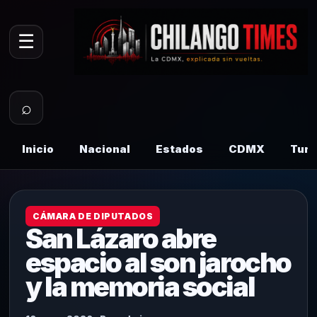
☰
⌕
Inicio
Nacional
Estados
CDMX
Tur
CÁMARA DE DIPUTADOS
San Lázaro abre
espacio al son jarocho
y la memoria social