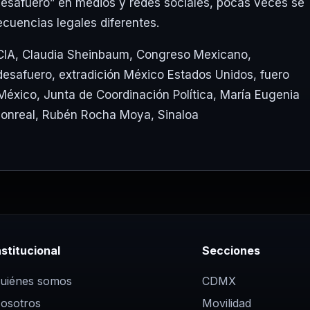
“desafuero” en medios y redes sociales, pocas veces se
cuencias legales diferentes.
CIA
,
Claudia Sheinbaum
,
Congreso Mexicano
,
desafuero
,
extradición México Estados Unidos
,
fuero
 México
,
Junta de Coordinación Política
,
María Eugenia
onreal
,
Rubén Rocha Moya
,
Sinaloa
nstitucional
Secciones
uiénes somos
CDMX
osotros
Movilidad