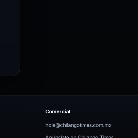
Comercial
hola@chilangotimes.com.mx
Anúnciate en Chilango Times