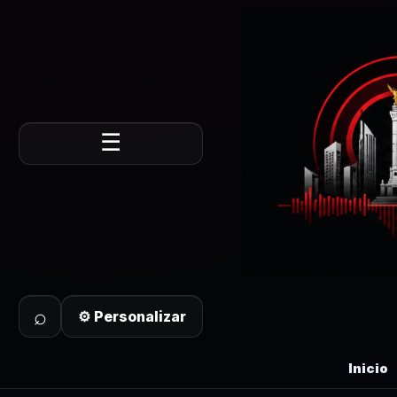
☰
⌕
⚙ Personalizar
Inicio