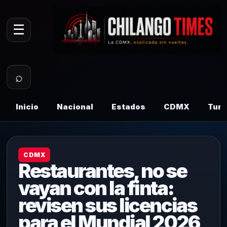
☰
⌕
Inicio
Nacional
Estados
CDMX
Tur
CDMX
Restaurantes, no se
vayan con la finta:
revisen sus licencias
para el Mundial 2026