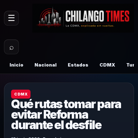
☰
⌕
Inicio
Nacional
Estados
CDMX
Tur
CDMX
Qué rutas tomar para
evitar Reforma
durante el desfile