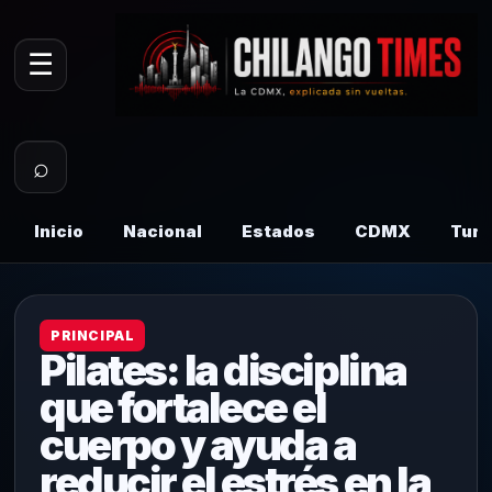
☰
⌕
Inicio
Nacional
Estados
CDMX
Tur
PRINCIPAL
Pilates: la disciplina
que fortalece el
cuerpo y ayuda a
reducir el estrés en la